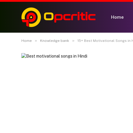
Home
»
»
Home
Knowledge bank
15+ Best Motivational Songs in Hindi 